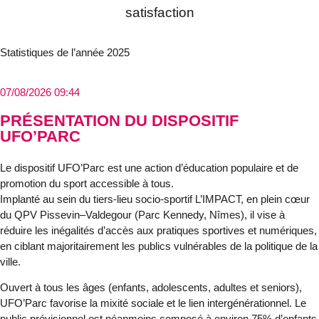
satisfaction
Statistiques de l’année 2025
07/08/2026 09:44
PRÉSENTATION DU DISPOSITIF
UFO’PARC
Le dispositif UFO’Parc est une action d’éducation populaire et de
promotion du sport accessible à tous.
Implanté au sein du tiers-lieu socio-sportif
L’IMPACT, en plein cœur
du QPV Pissevin–Valdegour (Parc Kennedy, Nîmes)
, il vise à
réduire les inégalités d’accès aux pratiques sportives et numériques
,
en ciblant majoritairement les
publics vulnérables
de la politique de la
ville.
Ouvert à
tous les âges
(enfants, adolescents, adultes et seniors),
UFO’Parc favorise la
mixité sociale
et le
lien intergénérationnel
. Le
public prévisionnel est néanmoins composé à environ
75% d’enfants