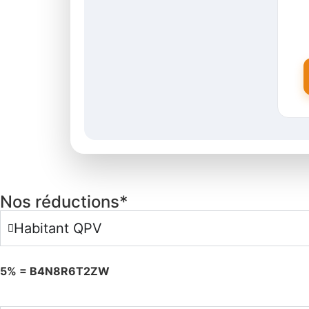
Nos réductions*
Habitant QPV
5% = B4N8R6T2ZW