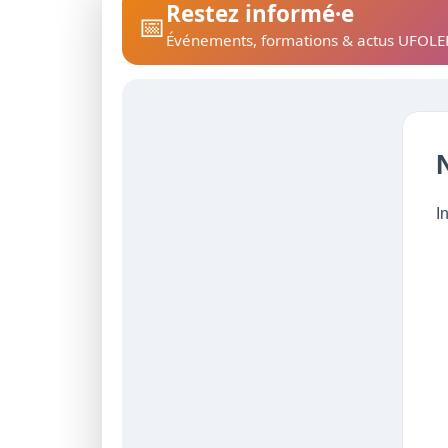
Restez informé·e
📅
Événements, formations & actus UFOLE
I