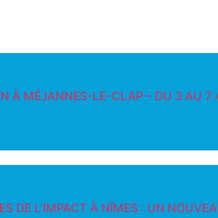
EN À MÉJANNES-LE-CLAP – DU 3 AU 7
S DE L’IMPACT À NÎMES : UN NOUVEAU